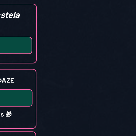
stela
 OAZE
s 🎁