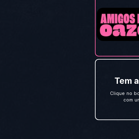
Tem a
Clique no bo
com u